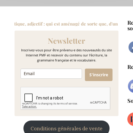
Re
aménagé de sorte que, d'un point du bâtiment, on puisse en voir 
so
Newsletter
Inscrivez-vous pour être prévenu·e des nouveautés du site
Internet PMF et recevoir du contenu sur l'écriture, la
grammaire française et le vocabulaire.
Re
S'inscrire
So
Conditions générales de vente