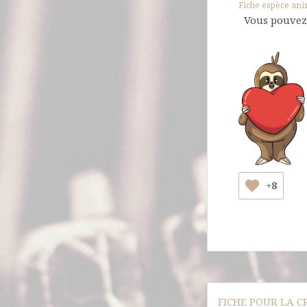
Fiche espèce ani
Vous pouvez 
+8
Navigation
FICHE POUR LA 
de