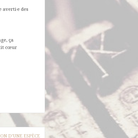
 averti·e des
ge, ça
tit cœur
ION D’UNE ESPÈCE