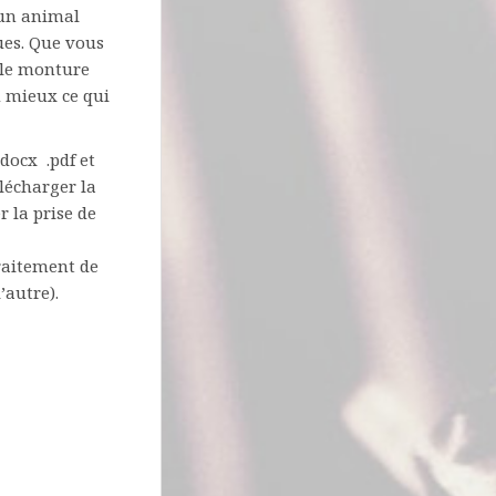
 un animal
ues. Que vous
le monture
u mieux ce qui
.docx .pdf et
lécharger la
r la prise de
raitement de
’autre).