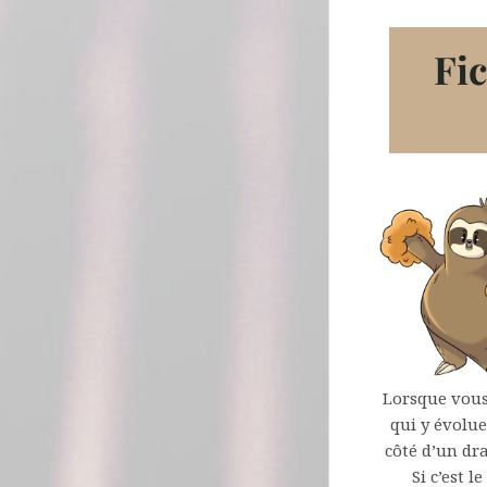
Fic
Lorsque vous
qui y évolue
côté d’un dra
Si c’est l