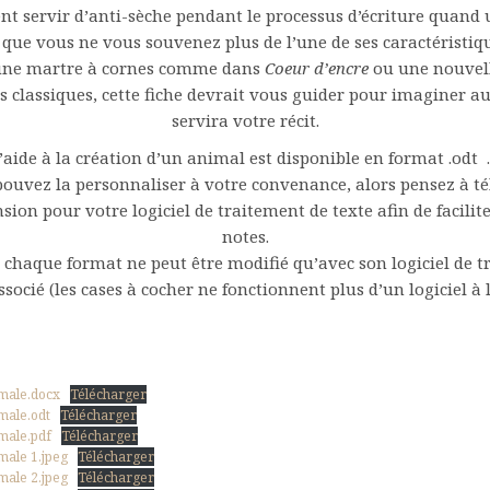
t servir d’anti-sèche pendant le processus d’écriture quand
t que vous ne vous souvenez plus de l’une de ses caractéristiq
une martre à cornes comme dans
Coeur d’encre
ou une nouvel
es classiques, cette fiche devrait vous guider pour imaginer a
servira votre récit.
d’aide à la création d’un animal est disponible en format .odt 
 pouvez la personnaliser à votre convenance, alors pensez à té
ion pour votre logiciel de traitement de texte afin de facilite
notes.
 chaque format ne peut être modifié qu’avec son logiciel de t
ssocié (les cases à cocher ne fonctionnent plus d’un logiciel à l
male.docx
Télécharger
male.odt
Télécharger
male.pdf
Télécharger
male 1.jpeg
Télécharger
male 2.jpeg
Télécharger