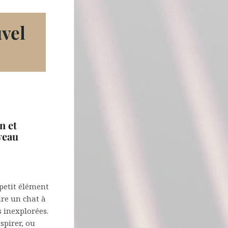
uvel
n et
veau
petit élément
ure un chat à
s inexplorées.
nspirer, ou