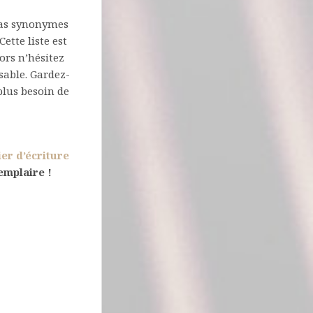
 pas synonymes
ette liste est
lors n’hésitez
sable. Gardez-
 plus besoin de
ier d’écriture
emplaire !