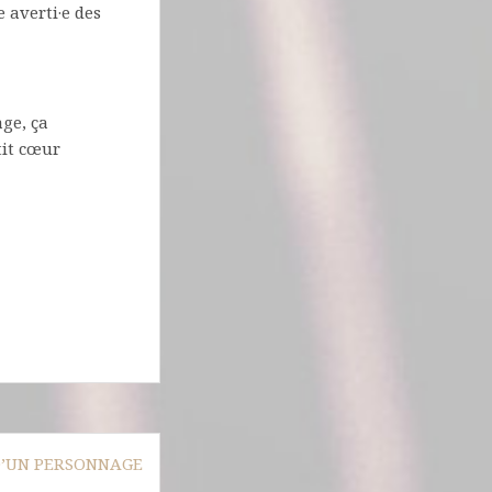
 averti·e des
ge, ça
tit cœur
D’UN PERSONNAGE