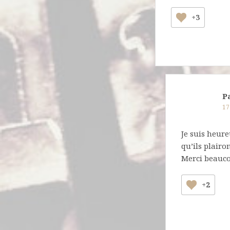
+3
P
17
Je suis heureu
qu’ils plairon
Merci beauco
+2