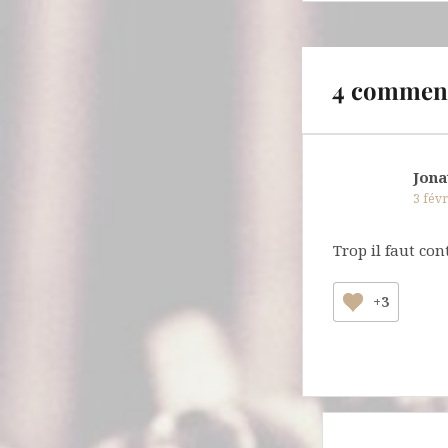
l’article
4 comment
Jona
3 fév
Trop il faut con
+3