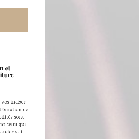
n et
iture
 vos incises
 l’émotion de
ilités sont
nt celui qui
mander » et