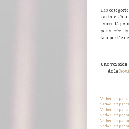
Les catégorie
ou interchang
aussi là pour
pas à créer l
la à portée de
Une version 
de la
bou
Verbes : tri par c
Verbes : tri par c
Verbes : tri par c
Verbes : tri par 
Verbes : tri par 
Verbes : tri par 