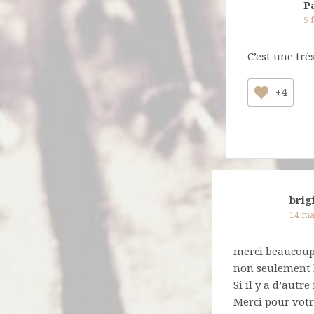
P
5 
C’est une trè
+4
brig
14 ma
merci beaucoup,
non seulement l
Si il y a d’autr
Merci pour votr