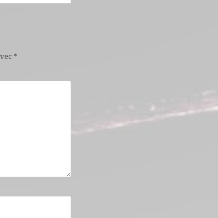
avec
*