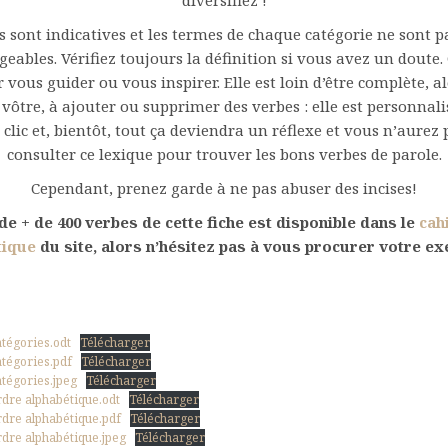
diversifiez !
s sont indicatives et les termes de chaque catégorie ne sont
eables. Vérifiez toujours la définition si vous avez un doute. C
 vous guider ou vous inspirer. Elle est loin d’être complète, a
a vôtre, à ajouter ou supprimer des verbes : elle est personnali
 clic et, bientôt, tout ça deviendra un réflexe et vous n’aurez
consulter ce lexique pour trouver les bons verbes de parole.
Cependant, prenez garde à ne pas abuser des incises!
de + de 400 verbes de cette fiche est disponible dans le
cah
tique
du site, alors n’hésitez pas à vous procurer votre ex
atégories.odt
Télécharger
atégories.pdf
Télécharger
atégories.jpeg
Télécharger
ordre alphabétique.odt
Télécharger
ordre alphabétique.pdf
Télécharger
ordre alphabétique.jpeg
Télécharger