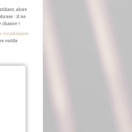
iliser, alors
hrase : il ne
e chance !
e vocabulaire
es outils