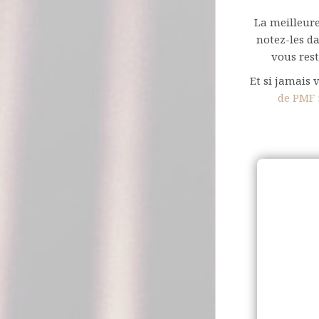
La meilleure
notez-les da
vous rest
Et si jamais 
de PMF