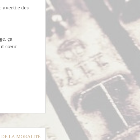
 averti·e des
ge, ça
tit cœur
DE LA MORALITÉ