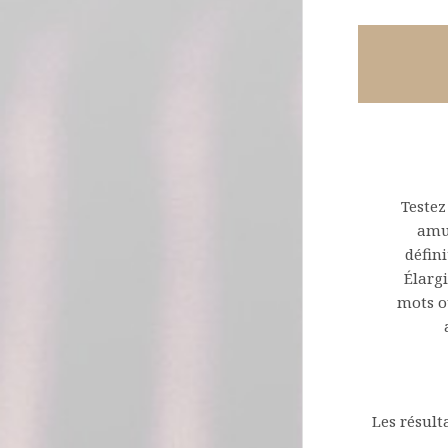
Testez
amu
défini
Élarg
mots o
Les résult