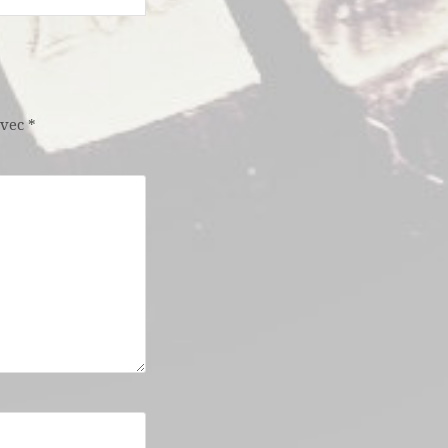
avec
*